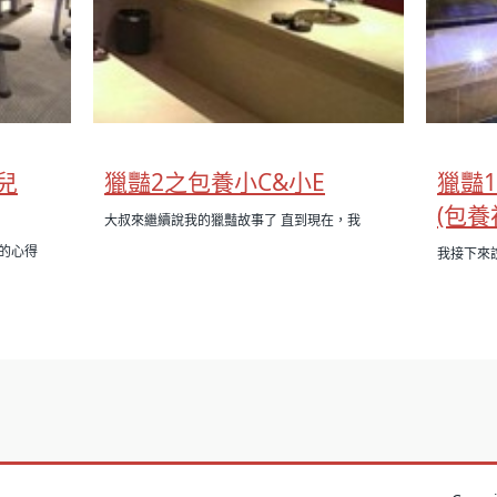
兒
獵豔2之包養小C&小E
獵豔
(包養
大叔來繼續說我的獵豔故事了 直到現在，我
的心得
我接下來