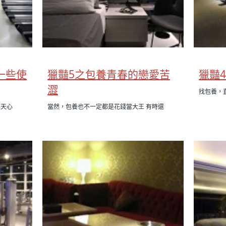
一些使
獵豔5之包養青春的戀愛苦
獵豔4
澀
找包養，
某天心
當然，包養也不一定都是花錢當大王 有時還